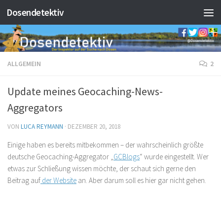
Dosendetektiv
Zum Inhalt springen
ALLGEMEIN
2
Update meines Geocaching-News-
Aggregators
VON
LUCA REYMANN
·
DEZEMBER 20, 2018
Einige haben es bereits mitbekommen – der wahrscheinlich größte
deutsche Geocaching-Aggregator „
GCBlogs
“ wurde eingestellt. Wer
etwas zur Schließung wissen möchte, der schaut sich gerne den
Beitrag auf
der Website
an. Aber darum soll es hier gar nicht gehen.