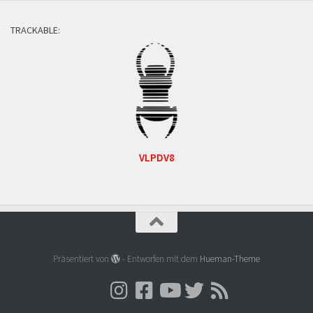
TRACKABLE:
VLPDV8
Präsentiert von
- Entworfen mit dem
Hueman-Theme