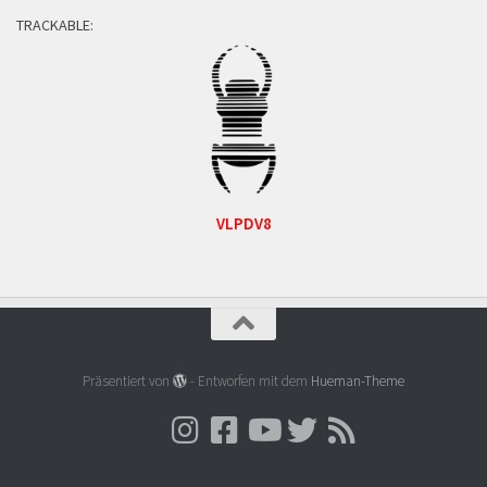
TRACKABLE:
VLPDV8
Präsentiert von
- Entworfen mit dem
Hueman-Theme