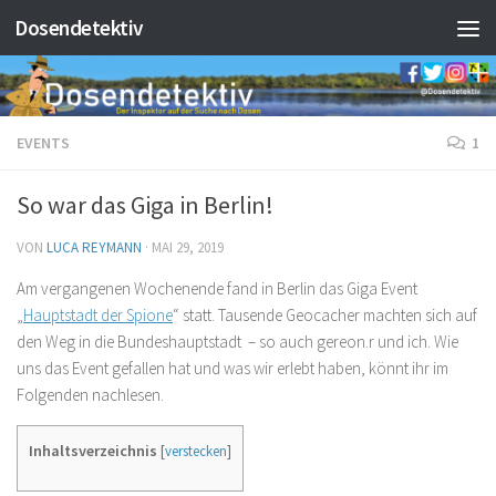
Dosendetektiv
Zum Inhalt springen
EVENTS
1
So war das Giga in Berlin!
VON
LUCA REYMANN
·
MAI 29, 2019
Am vergangenen Wochenende fand in Berlin das Giga Event
„
Hauptstadt der Spione
“ statt. Tausende Geocacher machten sich auf
den Weg in die Bundeshauptstadt – so auch gereon.r und ich. Wie
uns das Event gefallen hat und was wir erlebt haben, könnt ihr im
Folgenden nachlesen.
Inhaltsverzeichnis
[
verstecken
]