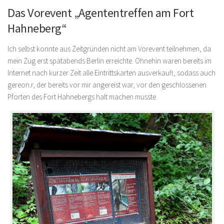
Das Vorevent „
Agententreffen am Fort
Hahneberg“
Ich selbst konnte aus Zeitgründen nicht am Vorevent teilnehmen, da
mein Zug erst spätabends Berlin erreichte. Ohnehin waren bereits im
Internet nach kurzer Zeit alle Eintrittskarten ausverkauft, sodass auch
gereon.r, der bereits vor mir angereist war, vor den geschlossenen
Pforten des Fort Hahnebergs halt machen musste.