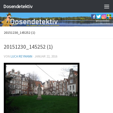
Dosendetektiv
Zum Inhalt springen
20151230_145252 (1)
20151230_145252 (1)
VON
LUCA REYMANN
·
JANUAR 22, 2016