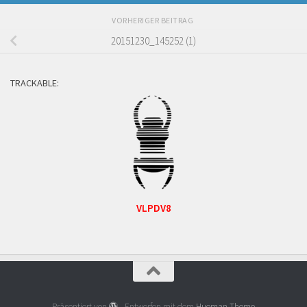
VORHERIGER BEITRAG
20151230_145252 (1)
TRACKABLE:
VLPDV8
Präsentiert von
- Entworfen mit dem
Hueman-Theme