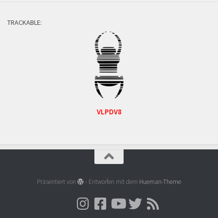
TRACKABLE:
VLPDV8
Präsentiert von
- Entworfen mit dem
Hueman-Theme