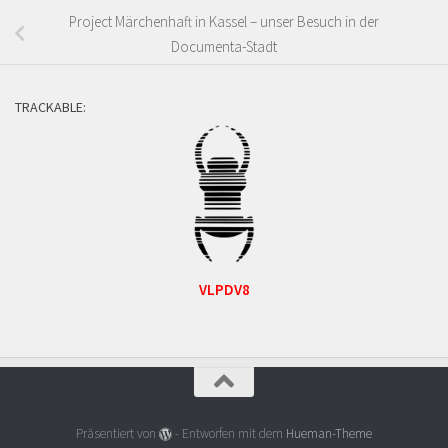
Project Märchenhaft in Kassel – unser Besuch in der
Documenta-Stadt
TRACKABLE:
VLPDV8
Präsentiert von
- Entworfen mit dem
Hueman-Theme