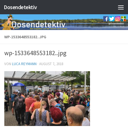
Dosendetektiv
Zum Inhalt springen
WP-1533648553182..JPG
wp-1533648553182..jpg
VON
LUCA REYMANN
·
AUGUST 7, 2018