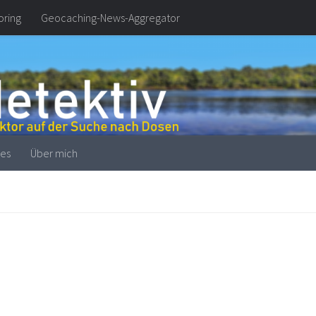
oring
Geocaching-News-Aggregator
es
Über mich