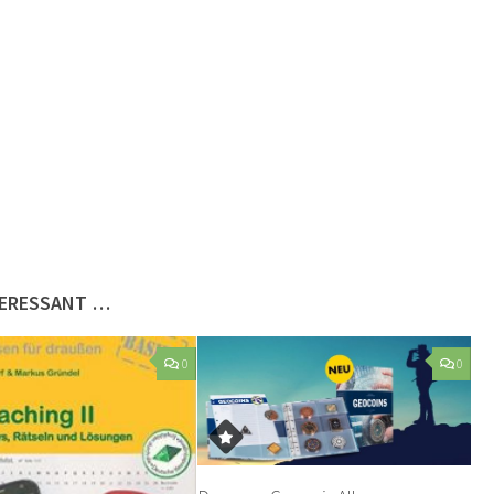
TERESSANT …
0
0