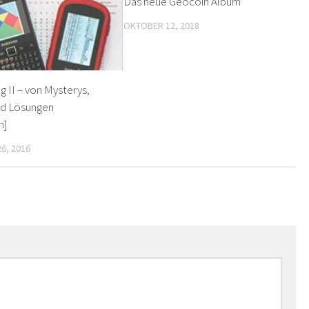
Das neue Geocoin Album
OKTOBER 12, 2018
 II – von Mysterys,
nd Lösungen
n]
6, 2016