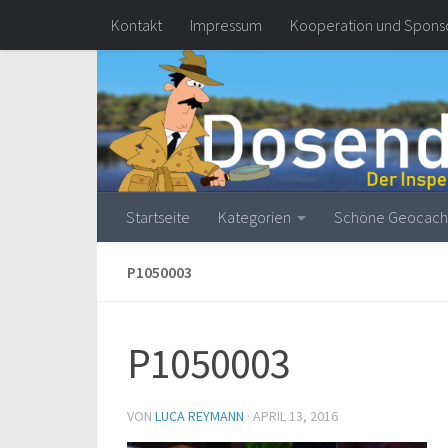
Kontakt
Impressum
Kooperation und Spons
Zum Inhalt springen
Startseite
Kategorien
Schöne Geocach
P1050003
P1050003
VON
LUCA REYMANN
·
APRIL 13, 2016