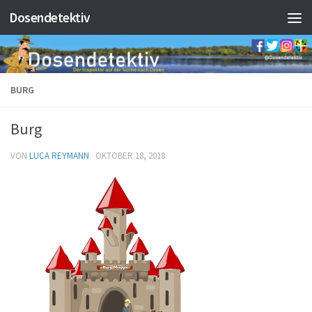
Dosendetektiv
Zum Inhalt springen
BURG
Burg
VON
LUCA REYMANN
·
OKTOBER 18, 2018