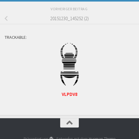
VORHERIGER BEITRAG
20151230_145252 (2)
TRACKABLE:
VLPDV8
Präsentiert von
- Entworfen mit dem
Hueman-Theme