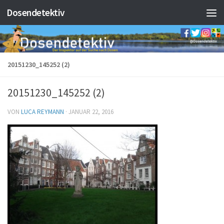
Dosendetektiv
Zum Inhalt springen
20151230_145252 (2)
20151230_145252 (2)
VON
LUCA REYMANN
·
JANUAR 22, 2016