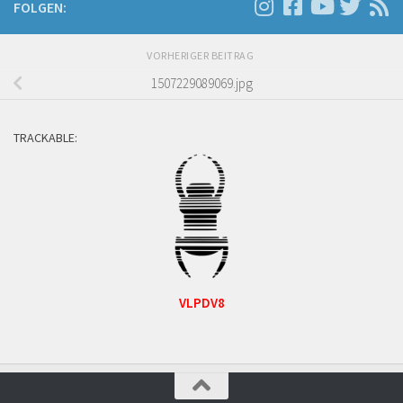
FOLGEN:
VORHERIGER BEITRAG
1507229089069.jpg
TRACKABLE:
VLPDV8