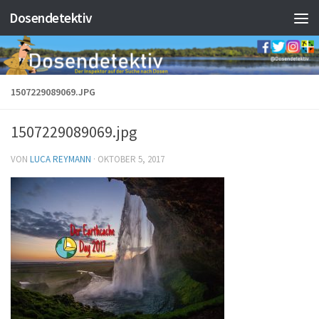
Dosendetektiv
Zum Inhalt springen
1507229089069.JPG
1507229089069.jpg
VON
LUCA REYMANN
·
OKTOBER 5, 2017