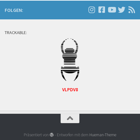
FOLGEN:
TRACKABLE:
VLPDV8
Präsentiert von
- Entworfen mit dem
Hueman-Theme