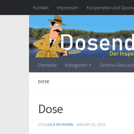
Kontakt
Impressum
Kooperation und Spons
Zum Inhalt springen
Startseite
Kategorien
Schöne Geocach
DOSE
Dose
VON
LUCA REYMANN
·
JANUAR 30, 2016