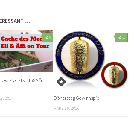
TERESSANT …
0
16
es Monats: Eli & Äffi
Dönerstag Gewinnspiel
7, 2017
MÄRZ 16, 2016