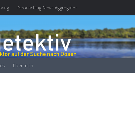
oring
Geocaching-News-Aggregator
es
Über mich