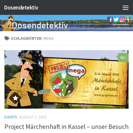
Dosendetektiv
Zum Inhalt springen
SCHLAGWÖRTER:
MEGA
0
EVENTS
AUGUST 7, 2018
Project Märchenhaft in Kassel – unser Besuch