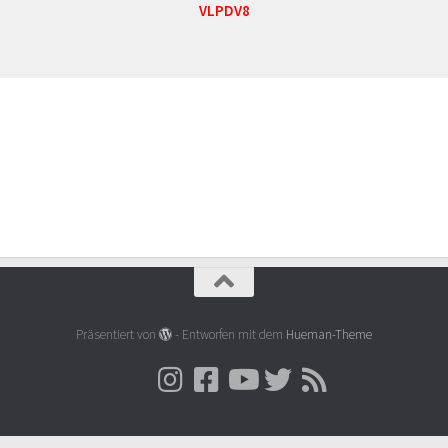
VLPDV8
Präsentiert von
- Entworfen mit dem
Hueman-Theme